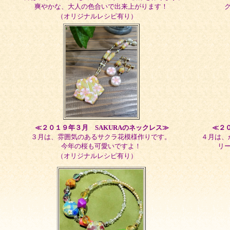
爽やかな、大人の色合いで出来上がります！
（オリジナルレシピ有り）
≪２０１９年３月 SAKURAのネックレス≫
≪２
３月は、雰囲気のあるサクラ花模様作りです。
４月は、
今年の桜も可愛いですよ！
リ
（オリジナルレシピ有り）