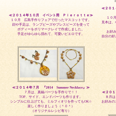
≪２０１
≪２０１４年１０月 イベント用 Ｐｉｅｒｏｔｔｅ≫
１０
１０月 広島手作りフェアで行ったマスコットです。
見本は、
顔や手足は、ランプビーズやプレスビーズを
使って
ボディーをポリマークレイで作成しました。
お好
手足がゆらゆら揺れて、可愛いピエロです。
自分の好
≪２０１４年７月 『2014 Summer Necklace』≫
７月は、真鍮パーツを手作りで！！
≪２０１
TOP、サイド、エンドパーツも作ります。
８月は
シンプルに仕上げても、ミルフィオリを作ってもOK☆
お好みの
楽しく作りましょう（＾０＾）
（オリジナルレシピ有り）