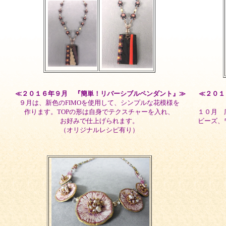
≪２０１６年９月 『簡単！リバーシブルペンダント』≫
≪２０１
９月は、新色のFIMOを使用して、シンプルな花模様を
作ります。TOPの形は自身でテクスチャーを入れ、
１０月 
お好みで仕上げられます。
ビーズ、
（オリジナルレシピ有り）