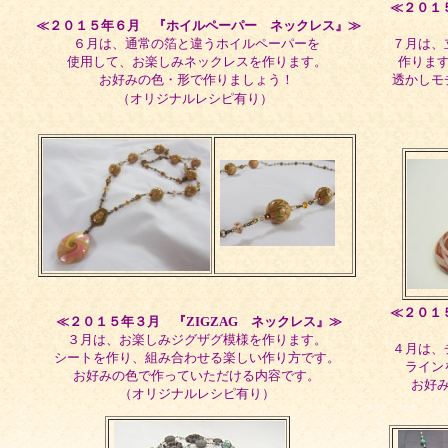
≪２０１
≪２０１５年６月 『ホイルペーパー ネックレス』≫
６月は、通常の箔と違うホイルペーパーを
７月は、
使用して、お楽しみネックレスを作ります。
作りま
お好みの色・形で作りましょう！
透かしモ
（オリジナルレシピ有り）
≪２０１
≪２０１５年３月 『ZIGZAG ネックレス』≫
３月は、お楽しみジグザグ模様を作ります。
４月は、
シートを作り、組み合わせる楽しい作り方です。
ライン
お好みの色で作っていただける内容です。
お好
（オリジナルレシピ有り）