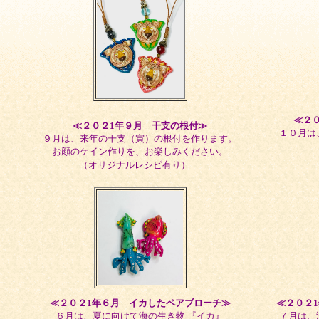
≪２
≪２０２1年９月 干支の根付≫
１０月は
９月は、来年の干支（寅）の根付を作ります。
お顔のケイン作りを、お楽しみください。
（オリジナルレシピ有り）
≪２０２1年６月 イカしたペアブローチ≫
≪２０２
６月は、夏に向けて海の生き物 『イカ』
７月は、