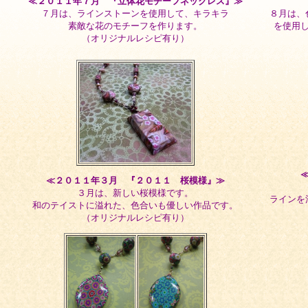
≪２０１１年７月 『立体花モチーフネックレス』≫
７月は、ラインストーンを使用して、キラキラ
８月は、
素敵な花のモチーフを作ります。
を使用
（オリジナルレシピ有り）
≪２０１１年３月 『２０１１ 桜模様』≫
３月は、新しい桜模様です。
ラインを
和のテイストに溢れた、色合いも優しい作品です。
（オリジナルレシピ有り）