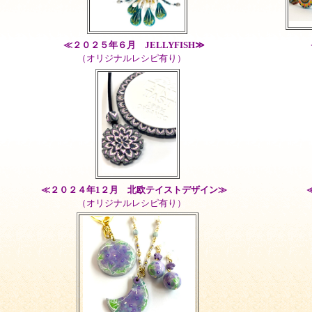
≪２０２５年６月 JELLYFISH≫
（オリジナルレシピ有り）
≪２０２４年1２月 北欧テイストデザイン≫
（オリジナルレシピ有り）