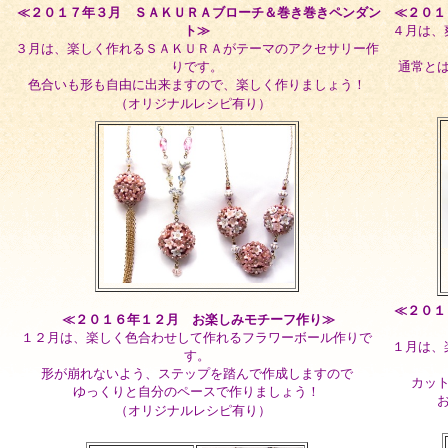
≪２０１７年３月 ＳＡＫＵＲＡブローチ＆巻き巻きペンダン
≪２０１
ト≫
４月は、
３月は、楽しく作れるＳＡＫＵＲＡがテーマのアクセサリー作
りです。
通常と
色合いも形も自由に出来ますので、楽しく作りましょう！
（オリジナルレシピ有り）
≪２０１
≪２０１６年１２月 お楽しみモチーフ作り≫
１２月は、楽しく色合わせして作れるフラワーボール作りで
１月は、
す。
形が崩れないよう、ステップを踏んで作成しますので
カッ
ゆっくりと自分のペースで作りましょう！
（オリジナルレシピ有り）