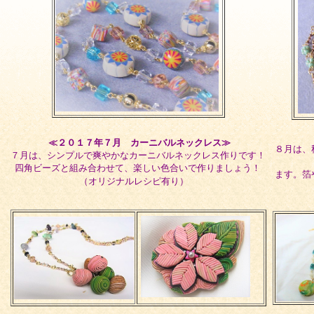
≪２０１７年７月 カーニバルネックレス≫
８月は、
７月は、シンプルで爽やかなカーニバルネックレス作りです！
四角ビーズと組み合わせて、楽しい色合いで作りましょう！
ます。箔
（オリジナルレシピ有り）