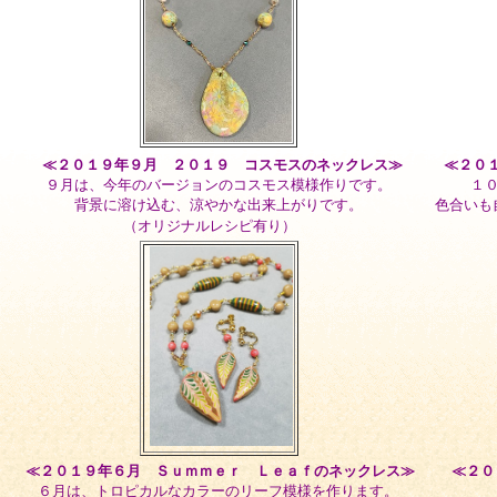
≪２０１９年９月 ２０１９ コスモスのネックレス≫
≪２０
９月は、今年のバージョンのコスモス模様作りです。
１
背景に溶け込む、涼やかな出来上がりです。
色合いも
（オリジナルレシピ有り）
≪２０１９年６月 Ｓｕｍｍｅｒ Ｌｅａｆのネックレス≫
≪２０
６月は、トロピカルなカラーのリーフ模様を作ります。