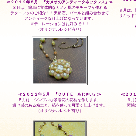
≪２０１２年８月 『カメオのアンティークネックレス』≫
８月は、簡単に立体的なカメオ風のモチーフが作れる
９月は、
テクニックのご紹介！！天然石、パールと組み合わせて
リキッド
アンティークな仕上げになっています。
※デコレーションはお好みで！！
（オリジナルレシピ有り）
≪２０１２年５月 『ＣＵＴＥ あじさい』≫
≪２０
５月は、シンプルな紫陽花の花柄を作ります。
６月
透け感のある粘土と、箔を使って可愛く仕上げます。
素焼
（オリジナルレシピ有り）