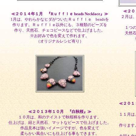
≪２０１
≪２０１４年１月 『Rｕｆｆｌｅ beads Necklace』≫
２月は
1月は、やわらかなヒダがついたＲｕｆｆｌｅ beadsを
作ります。Ｒｕｆｆｌｅ以外にも、３種類のビーズを
１つ
作り、天然石、チェコビースなどで仕上げました。
天然
※お好みで色を変えて作れます。
（オリジナルレシピ有り）
≪２０１
≪２０１３年１０月 『白秋桜』≫
１１月は
１０月は、和のテイストで秋桜柄を作ります。
仕上げは、紐と天然石、マットなビースで仕上げました。
作ります
作品見本は強いイメージですが、色を変えて
柔らかい風合いにも仕上げる事もできます。