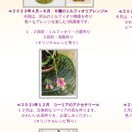
≪２０２３年４月～６月 ６種のミルフィオリアレンジ≫
≪２０
今回は、沢山のミルフィオリ模様を作り
８月は、
色々なアレンジを楽しむ3回講座です。
か
ビ
１，２回目：ミルフィオリ・小皿作り
３回目：花瓶作り
（オリジナルレシピ有り）
≪２０２1年１２月 コーリアのアクセサリー≫
≪２
１２月は、立体的なコーリアの花を作ります。
２月
かわいいお花作りを、お楽しみください。
色
（オリジナルレシピ有り）